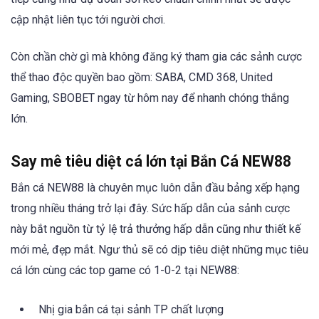
cập nhật liên tục tới người chơi.
Còn chần chờ gì mà không đăng ký tham gia các sảnh cược
thể thao độc quyền bao gồm: SABA, CMD 368, United
Gaming, SBOBET ngay từ hôm nay để nhanh chóng thắng
lớn.
Say mê tiêu diệt cá lớn tại Bắn Cá NEW88
Bắn cá NEW88 là chuyên mục luôn dẫn đầu bảng xếp hạng
trong nhiều tháng trở lại đây. Sức hấp dẫn của sảnh cược
này bắt nguồn từ tỷ lệ trả thưởng hấp dẫn cũng như thiết kế
mới mẻ, đẹp mắt. Ngư thủ sẽ có dịp tiêu diệt những mục tiêu
cá lớn cùng các top game có 1-0-2 tại NEW88:
Nhị gia bắn cá tại sảnh TP chất lượng