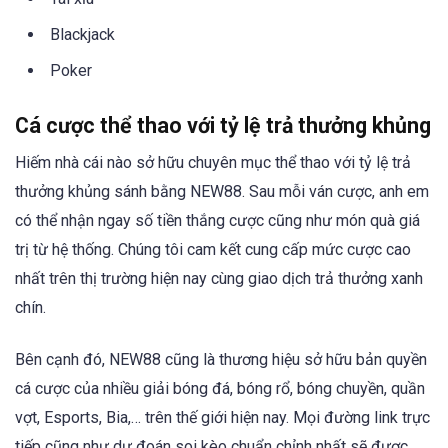
Blackjack
Poker
Cá cược thể thao với tỷ lệ trả thưởng khủng
Hiếm nhà cái nào sở hữu chuyên mục thể thao với tỷ lệ trả
thưởng khủng sánh bằng NEW88. Sau mỗi ván cược, anh em
có thể nhận ngay số tiền thắng cược cũng như món quà giá
trị từ hệ thống. Chúng tôi cam kết cung cấp mức cược cao
nhất trên thị trường hiện nay cùng giao dịch trả thưởng xanh
chín.
Bên cạnh đó, NEW88 cũng là thương hiệu sở hữu bản quyền
cá cược của nhiều giải bóng đá, bóng rổ, bóng chuyền, quần
vợt, Esports, Bia,… trên thế giới hiện nay. Mọi đường link trực
tiếp cũng như dự đoán soi kèo chuẩn chỉnh nhất sẽ được