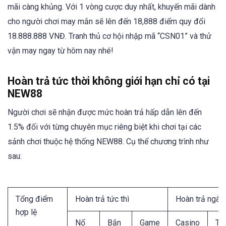
mãi càng khủng. Với 1 vòng cược duy nhất, khuyến mãi dành
cho người chơi may mắn sẽ lên đến 18,888 điểm quy đổi
18.888.888 VNĐ. Tranh thủ cơ hội nhập mã “CSN01” và thử
vận may ngay từ hôm nay nhé!
Hoàn trả tức thời không giới hạn chỉ có tại
NEW88
Người chơi sẽ nhận được mức hoàn trả hấp dẫn lên đến
1.5% đối với từng chuyên mục riêng biệt khi chơi tại các
sảnh chơi thuộc hệ thống NEW88. Cụ thể chương trình như
sau:
Tổng điểm
Hoàn trả tức thì
Hoàn trả ngày
hợp lệ
Nổ
Bắn
Game
Casino
Th