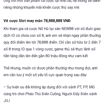
Ứng với mỗi sản phẩm cá cược tại nhà cái, hệ thống sẽ dành
riêng những khuyến mãi khiến cược thủ say mê:
Vé cược Slot may mắn 78,888,888 VNĐ
Khi tham gia cá cược Nổ Hũ tại sàn NEW88 với số đuôi giao
dịch ID có chứa con số 8, anh em sẽ nhận ngay phần thưởng
quy đổi điểm lên tới 78,888 điểm. Chỉ cần sở hữu từ 2 đến 7
số 8 trong ID qua 1 vòng cược, game thủ sẽ thực lãnh số
tiền tăng dần lên đến gần 80 triệu đồng như cam kết.
Thế nhưng, muốn có được phần thưởng như mong đợi, anh
em cần lưu ý một số yếu tố cực quan trọng sau đây:
– Sự kiện ưu đãi không áp dụng đối với sảnh PT, PP, MG
cùng trò chơi Pháo Thủ Điên Cuồng, Người Đẩy Điên sảnh
JILI