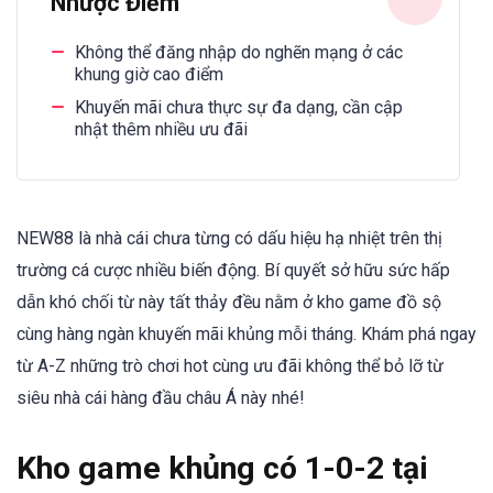
Nhược Điểm
Không thể đăng nhập do nghẽn mạng ở các
khung giờ cao điểm
Khuyến mãi chưa thực sự đa dạng, cần cập
nhật thêm nhiều ưu đãi
NEW88 là nhà cái chưa từng có dấu hiệu hạ nhiệt trên thị
trường cá cược nhiều biến động. Bí quyết sở hữu sức hấp
dẫn khó chối từ này tất thảy đều nằm ở kho game đồ sộ
cùng hàng ngàn khuyến mãi khủng mỗi tháng. Khám phá ngay
từ A-Z những trò chơi hot cùng ưu đãi không thể bỏ lỡ từ
siêu nhà cái hàng đầu châu Á này nhé!
Kho game khủng có 1-0-2 tại