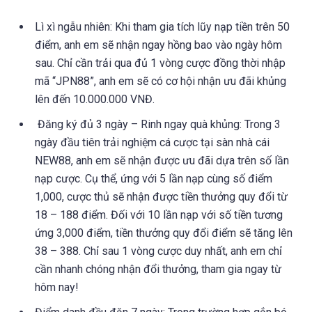
Lì xì ngẫu nhiên: Khi tham gia tích lũy nạp tiền trên 50
điểm, anh em sẽ nhận ngay hồng bao vào ngày hôm
sau. Chỉ cần trải qua đủ 1 vòng cược đồng thời nhập
mã “JPN88”, anh em sẽ có cơ hội nhận ưu đãi khủng
lên đến 10.000.000 VNĐ.
Đăng ký đủ 3 ngày – Rinh ngay quà khủng: Trong 3
ngày đầu tiên trải nghiệm cá cược tại sàn nhà cái
NEW88, anh em sẽ nhận được ưu đãi dựa trên số lần
nạp cược. Cụ thể, ứng với 5 lần nạp cùng số điểm
1,000, cược thủ sẽ nhận được tiền thưởng quy đổi từ
18 – 188 điểm. Đối với 10 lần nạp với số tiền tương
ứng 3,000 điểm, tiền thưởng quy đổi điểm sẽ tăng lên
38 – 388. Chỉ sau 1 vòng cược duy nhất, anh em chỉ
cần nhanh chóng nhận đổi thưởng, tham gia ngay từ
hôm nay!