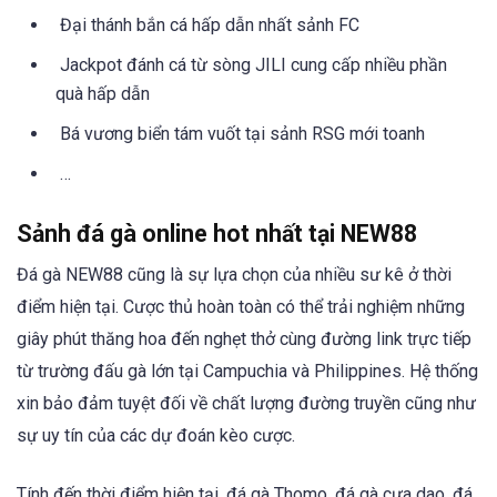
Đại thánh bắn cá hấp dẫn nhất sảnh FC
Jackpot đánh cá từ sòng JILI cung cấp nhiều phần
quà hấp dẫn
Bá vương biển tám vuốt tại sảnh RSG mới toanh
…
Sảnh đá gà online hot nhất tại NEW88
Đá gà NEW88 cũng là sự lựa chọn của nhiều sư kê ở thời
điểm hiện tại. Cược thủ hoàn toàn có thể trải nghiệm những
giây phút thăng hoa đến nghẹt thở cùng đường link trực tiếp
từ trường đấu gà lớn tại Campuchia và Philippines. Hệ thống
xin bảo đảm tuyệt đối về chất lượng đường truyền cũng như
sự uy tín của các dự đoán kèo cược.
Tính đến thời điểm hiện tại, đá gà Thomo, đá gà cựa dao, đá