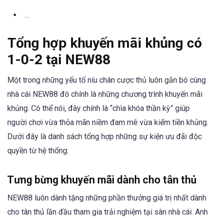
…
Tổng hợp khuyến mãi khủng có
1-0-2 tại NEW88
Một trong những yếu tố níu chân cược thủ luôn gắn bó cùng
nhà cái NEW88 đó chính là những chương trình khuyến mãi
khủng. Có thể nói, đây chính là “chìa khóa thần kỳ” giúp
người chơi vừa thỏa mãn niềm đam mê vừa kiếm tiền khủng.
Dưới đây là danh sách tổng hợp những sự kiện ưu đãi độc
quyền từ hệ thống:
Tưng bừng khuyến mãi dành cho tân thủ
NEW88 luôn dành tặng những phần thưởng giá trị nhất dành
cho tân thủ lần đầu tham gia trải nghiệm tại sàn nhà cái. Anh