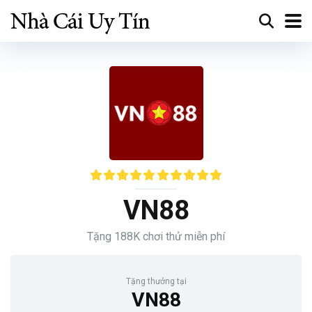
VN88
Tặng 188K chơi thử miễn phí
Tặng thưởng tại
VN88