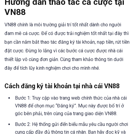
Hướng dẫn thao tác cá cược tại
VN88
VN88 chính là môi trường giải trí tốt nhất dành cho người
đam mê cá cược. Để có được trải nghiệm tốt nhất tại đây thì
bạn cần nắm bắt thao tác đăng ký tài khoản, nạp tiền, rút tiền
đặt cược. Đừng lo lắng vì các bước cá cược được nhà cái
thiết lập vô cùng đơn giản. Cùng tham khảo thông tin dưới
đây để tích lũy kinh nghiệm chơi cho mình nhé.
Cách đăng ký tài khoản tại nhà cái VN88
Bước 1: Truy cập vào trang web chính thức của nhà cái
VN88 để chọn mục “Đăng ký”. Mục này được bố trí ở
góc bên phải, trên cùng của trang giao diện VN88.
Bước 2: Hệ thống gửi đến biểu mẫu yêu cầu người chơi
cung cấp đầy đủ thông tin cá nhân. Bạn hãy đọc kỹ và