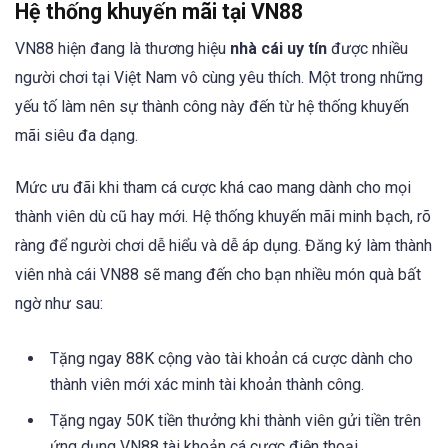
Hệ thống khuyến mãi tại VN88
VN88 hiện đang là thương hiệu
nhà cái uy tín
được nhiều
người chơi tại Việt Nam vô cùng yêu thích. Một trong những
yếu tố làm nên sự thành công này đến từ hệ thống khuyến
mãi siêu đa dạng.
Mức ưu đãi khi tham cá cược khá cao mang dành cho mọi
thành viên dù cũ hay mới. Hệ thống khuyến mãi minh bạch, rõ
ràng để người chơi dễ hiểu và dễ áp dụng. Đăng ký làm thành
viên nhà cái VN88 sẽ mang đến cho bạn nhiều món quà bất
ngờ như sau:
Tặng ngay 88K cộng vào tài khoản cá cược dành cho
thành viên mới xác minh tài khoản thành công.
Tặng ngay 50K tiền thưởng khi thành viên gửi tiền trên
ứng dụng VN88 tài khoản cá cược điện thoại.