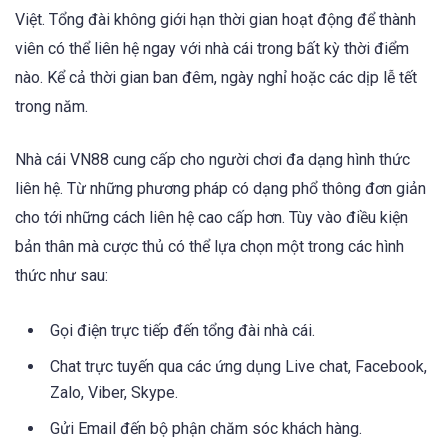
Việt. Tổng đài không giới hạn thời gian hoạt động để thành
viên có thể liên hệ ngay với nhà cái trong bất kỳ thời điểm
nào. Kể cả thời gian ban đêm, ngày nghỉ hoặc các dịp lễ tết
trong năm.
Nhà cái VN88 cung cấp cho người chơi đa dạng hình thức
liên hệ. Từ những phương pháp có dạng phổ thông đơn giản
cho tới những cách liên hệ cao cấp hơn. Tùy vào điều kiện
bản thân mà cược thủ có thể lựa chọn một trong các hình
thức như sau:
Gọi điện trực tiếp đến tổng đài nhà cái.
Chat trực tuyến qua các ứng dụng Live chat, Facebook,
Zalo, Viber, Skype.
Gửi Email đến bộ phận chăm sóc khách hàng.