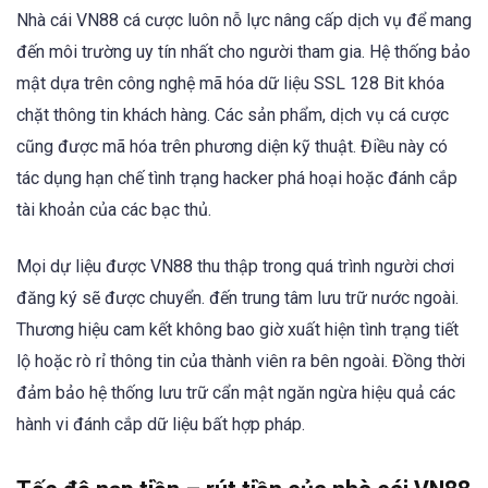
Nhà cái VN88 cá cược luôn nỗ lực nâng cấp dịch vụ để mang
đến môi trường uy tín nhất cho người tham gia. Hệ thống bảo
mật dựa trên công nghệ mã hóa dữ liệu SSL 128 Bit khóa
chặt thông tin khách hàng. Các sản phẩm, dịch vụ cá cược
cũng được mã hóa trên phương diện kỹ thuật. Điều này có
tác dụng hạn chế tình trạng hacker phá hoại hoặc đánh cắp
tài khoản của các bạc thủ.
Mọi dự liệu được VN88 thu thập trong quá trình người chơi
đăng ký sẽ được chuyển. đến trung tâm lưu trữ nước ngoài.
Thương hiệu cam kết không bao giờ xuất hiện tình trạng tiết
lộ hoặc rò rỉ thông tin của thành viên ra bên ngoài. Đồng thời
đảm bảo hệ thống lưu trữ cẩn mật ngăn ngừa hiệu quả các
hành vi đánh cắp dữ liệu bất hợp pháp.