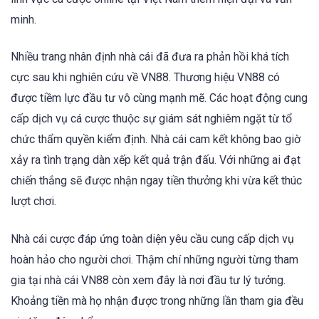
minh.
Nhiều trang nhân định nhà cái đã đưa ra phản hồi khá tích
cực sau khi nghiên cứu về VN88. Thương hiệu VN88 có
được tiềm lực đầu tư vô cùng mạnh mẽ. Các hoạt động cung
cấp dịch vụ cá cược thuộc sự giám sát nghiêm ngặt từ tổ
chức thẩm quyền kiểm định. Nhà cái cam kết không bao giờ
xảy ra tình trạng dàn xếp kết quả trận đấu. Với những ai đạt
chiến thắng sẽ được nhận ngay tiền thưởng khi vừa kết thúc
lượt chơi.
Nhà cái cược đáp ứng toàn diện yêu cầu cung cấp dịch vụ
hoàn hảo cho người chơi. Thậm chí những người từng tham
gia tại nhà cái VN88 còn xem đây là nơi đầu tư lý tưởng.
Khoảng tiền mà họ nhận được trong những lần tham gia đều