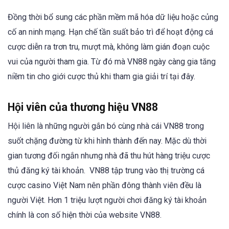
Đồng thời bổ sung các phần mềm mã hóa dữ liệu hoặc củng
cố an ninh mạng. Hạn chế tần suất bảo trì để hoạt động cá
cược diễn ra trơn tru, mượt mà, không làm gián đoạn cuộc
vui của người tham gia. Từ đó mà VN88 ngày càng gia tăng
niềm tin cho giới cược thủ khi tham gia giải trí tại đây.
Hội viên của thương hiệu VN88
Hội liên là những người gắn bó cùng nhà cái VN88 trong
suốt chặng đường từ khi hình thành đến nay. Mặc dù thời
gian tương đối ngắn nhưng nhà đã thu hút hàng triệu cược
thủ đăng ký tài khoản. VN88 tập trung vào thị trường cá
cược casino Việt Nam nên phần đông thành viên đều là
người Việt. Hơn 1 triệu lượt người chơi đăng ký tài khoản
chính là con số hiện thời của website VN88.