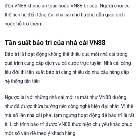
đồn VN88 không an toàn hoặc VN88 bị sập. Người chơi có
thể liên hệ đến tổng đài nhà cái nhờ hướng dẫn giao dịch
hoặc hỗ trợ thêm.
Tần suất bảo trì của nhà cái VN88
Bảo trì là hoạt động không thể thiếu của mỗi nhà cái trong
quá trình cung cấp dịch vụ cá cược trực tuyến. Nhà cái càng
lâu đời thì tần suất bảo trì càng nhiều do nhu cầu nâng cấp
hệ thống tân tiến.
Ngược lại với những nhà cái mới ra mắt như VN88 dường
như đã được thừa hưởng nền công nghệ hiện đại nhất. Vì thế
mà số lần nhà cái phải tạm ngưng hoạt động để bảo trì là rất
ít. Lịch trình bảo trì được VN88 thực hiện chủ yếu khắc phục
một số vấn đề theo ý khách hàng.