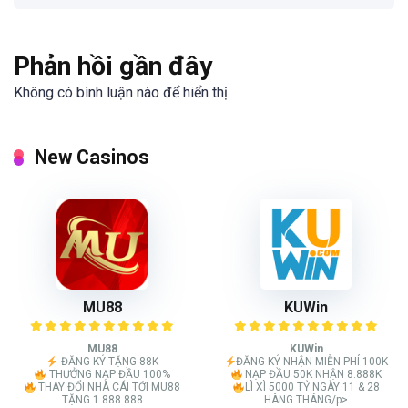
Phản hồi gần đây
Không có bình luận nào để hiển thị.
New Casinos
MU88
KUWin
MU88
KUWin
ĐĂNG KÝ TẶNG 88K
ĐĂNG KÝ NHẬN MIỄN PHÍ 100K
THƯỞNG NẠP ĐẦU 100%
NẠP ĐẦU 50K NHẬN 8.888K
THAY ĐỔI NHÀ CÁI TỚI MU88
LÌ XÌ 5000 TỶ NGÀY 11 & 28
TẶNG 1.888.888
HÀNG THÁNG/p>