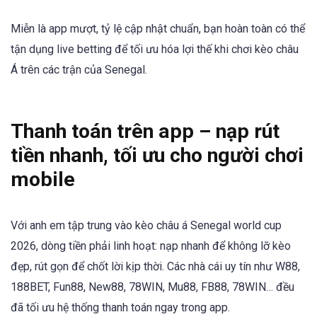
Miễn là app mượt, tỷ lệ cập nhật chuẩn, bạn hoàn toàn có thể
tận dụng live betting để tối ưu hóa lợi thế khi chơi kèo châu
Á trên các trận của Senegal.
Thanh toán trên app – nạp rút
tiền nhanh, tối ưu cho người chơi
mobile
Với anh em tập trung vào kèo châu á Senegal world cup
2026, dòng tiền phải linh hoạt: nạp nhanh để không lỡ kèo
đẹp, rút gọn để chốt lời kịp thời. Các nhà cái uy tín như W88,
188BET, Fun88, New88, 78WIN, Mu88, FB88, 78WIN… đều
đã tối ưu hệ thống thanh toán ngay trong app.