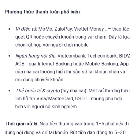
Phương thức thanh toán phổ biến
:
Ví điện tử
: MoMo, ZaloPay, Viettel Money… – thao tác
quét QR hoặc chuyển khoản trong vài chạm. Đây là lựa
chọn rất hợp với người chơi mobile.
Ngân hàng nội địa
: Vietcombank, Techcombank, BIDV,
ACB… qua Internet Banking hoặc Mobile Banking. App
của nhà cái thường hiển thị sẵn số tài khoản nhận và
nội dung chuyển khoản.
Thẻ quốc tế & crypto
(tùy nhà cái): Một số thương hiệu
lớn hỗ trợ Visa/MasterCard, USDT… nhưng phù hợp
hơn với người có kinh nghiệm.
Thời gian xử lý
: Nạp tiền thường vào trong 1–5 phút nếu đi
đúng nội dung và số tài khoản. Rút tiền dao động từ 5–30