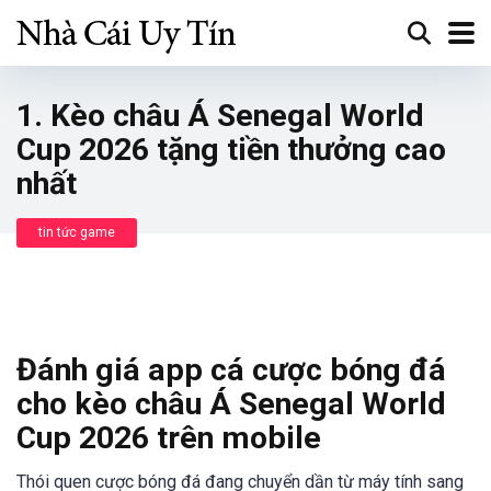
1. Kèo châu Á Senegal World
Cup 2026 tặng tiền thưởng cao
nhất
tin tức game
Đánh giá app cá cược bóng đá
cho kèo châu Á Senegal World
Cup 2026 trên mobile
Thói quen cược bóng đá đang chuyển dần từ máy tính sang