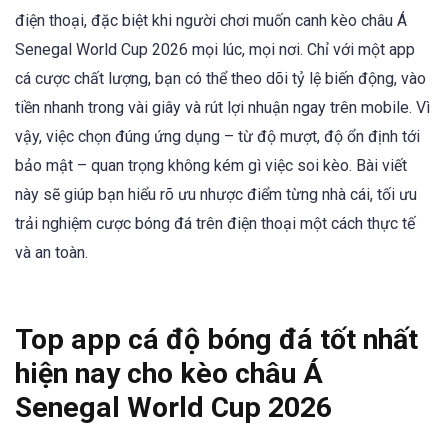
điện thoại, đặc biệt khi người chơi muốn canh kèo châu Á
Senegal World Cup 2026 mọi lúc, mọi nơi. Chỉ với một app
cá cược chất lượng, bạn có thể theo dõi tỷ lệ biến động, vào
tiền nhanh trong vài giây và rút lợi nhuận ngay trên mobile. Vì
vậy, việc chọn đúng ứng dụng – từ độ mượt, độ ổn định tới
bảo mật – quan trọng không kém gì việc soi kèo. Bài viết
này sẽ giúp bạn hiểu rõ ưu nhược điểm từng nhà cái, tối ưu
trải nghiệm cược bóng đá trên điện thoại một cách thực tế
và an toàn.
Top app cá độ bóng đá tốt nhất
hiện nay cho kèo châu Á
Senegal World Cup 2026