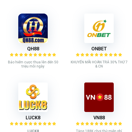
QH88
ONBET
Bảo hiểm cược thua lên đến 50
KHUYẾN MÃI HOÀN TRẢ 30% THỨ 7
triệu mỗi ngày
& CN
LUCK8
VN88
LUCK8
Tặng 188K chơi thử miễn phí