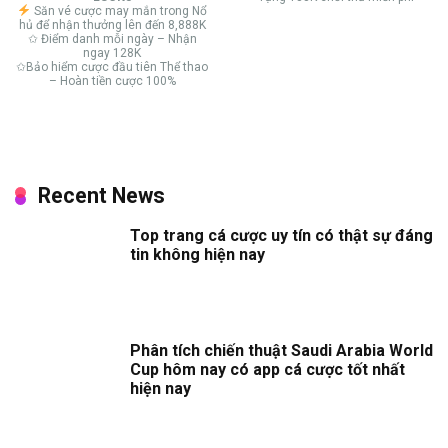
Săn vé cược may mắn trong Nổ
hủ để nhận thưởng lên đến 8,888K
✩ Điểm danh mỗi ngày – Nhận
ngay 128K
✩Bảo hiểm cược đầu tiên Thể thao
– Hoàn tiền cược 100%
Recent News
Top trang cá cược uy tín có thật sự đáng
tin không hiện nay
Phân tích chiến thuật Saudi Arabia World
Cup hôm nay có app cá cược tốt nhất
hiện nay