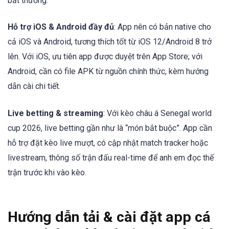
bất thường.
Hỗ trợ iOS & Android đầy đủ
: App nên có bản native cho
cả iOS và Android, tương thích tốt từ iOS 12/Android 8 trở
lên. Với iOS, ưu tiên app được duyệt trên App Store; với
Android, cần có file APK từ nguồn chính thức, kèm hướng
dẫn cài chi tiết.
Live betting & streaming
: Với kèo châu á Senegal world
cup 2026, live betting gần như là “món bắt buộc”. App cần
hỗ trợ đặt kèo live mượt, có cập nhật match tracker hoặc
livestream, thông số trận đấu real-time để anh em đọc thế
trận trước khi vào kèo.
Hướng dẫn tải & cài đặt app cá