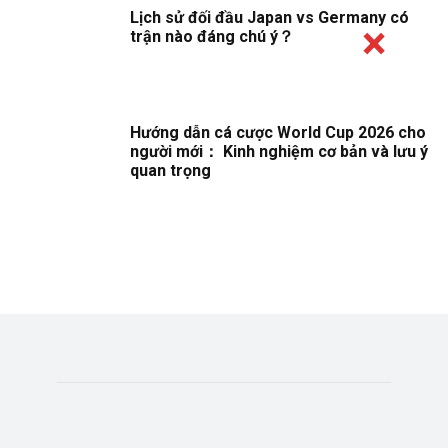
Lịch sử đối đầu Japan vs Germany có
trận nào đáng chú ý？
Hướng dẫn cá cược World Cup 2026 cho
người mới： Kinh nghiệm cơ bản và lưu ý
quan trọng