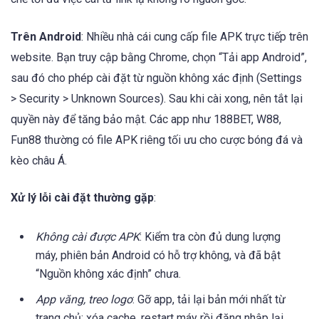
Trên Android
: Nhiều nhà cái cung cấp file APK trực tiếp trên
website. Bạn truy cập bằng Chrome, chọn “Tải app Android”,
sau đó cho phép cài đặt từ nguồn không xác định (Settings
> Security > Unknown Sources). Sau khi cài xong, nên tắt lại
quyền này để tăng bảo mật. Các app như 188BET, W88,
Fun88 thường có file APK riêng tối ưu cho cược bóng đá và
kèo châu Á.
Xử lý lỗi cài đặt thường gặp
:
Không cài được APK
: Kiểm tra còn đủ dung lượng
máy, phiên bản Android có hỗ trợ không, và đã bật
“Nguồn không xác định” chưa.
App văng, treo logo
: Gỡ app, tải lại bản mới nhất từ
trang chủ; xóa cache, restart máy rồi đăng nhập lại.