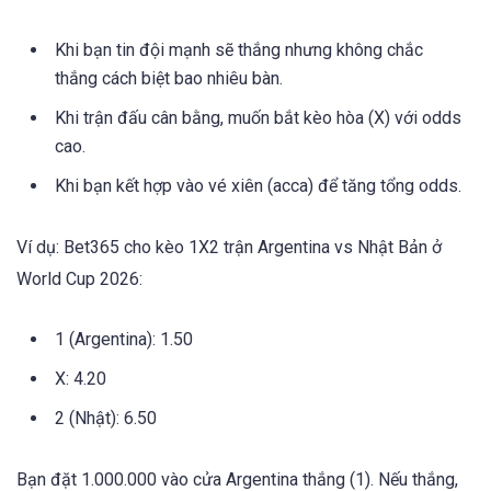
Khi bạn tin đội mạnh sẽ thắng nhưng không chắc
thắng cách biệt bao nhiêu bàn.
Khi trận đấu cân bằng, muốn bắt kèo hòa (X) với odds
cao.
Khi bạn kết hợp vào vé xiên (acca) để tăng tổng odds.
Ví dụ: Bet365 cho kèo 1X2 trận Argentina vs Nhật Bản ở
World Cup 2026:
1 (Argentina): 1.50
X: 4.20
2 (Nhật): 6.50
Bạn đặt 1.000.000 vào cửa Argentina thắng (1). Nếu thắng,