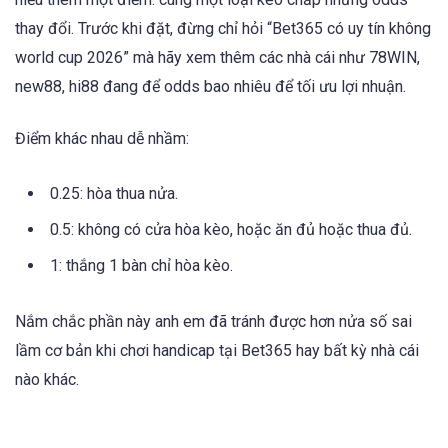
thay đổi. Trước khi đặt, đừng chỉ hỏi “Bet365 có uy tín không
world cup 2026” mà hãy xem thêm các nhà cái như 78WIN,
new88, hi88 đang để odds bao nhiêu để tối ưu lợi nhuận.
Điểm khác nhau dễ nhầm:
0.25: hòa thua nửa.
0.5: không có cửa hòa kèo, hoặc ăn đủ hoặc thua đủ.
1: thắng 1 bàn chỉ hòa kèo.
Nắm chắc phần này anh em đã tránh được hơn nửa số sai
lầm cơ bản khi chơi handicap tại Bet365 hay bất kỳ nhà cái
nào khác.