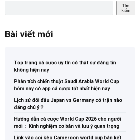
Tìm
kiếm
Bài viết mới
Top trang cá cược uy tín có thật sự đáng tin
không hiện nay
Phân tích chiến thuật Saudi Arabia World Cup
hôm nay có app cá cược tốt nhất hiện nay
Lịch sử đối đầu Japan vs Germany có trận nào
đáng chú ý？
Hướng dẫn cá cược World Cup 2026 cho người
mới： Kinh nghiệm cơ bản và lưu ý quan trọng
Link vào soi kèo Cameroon world cup bán kết