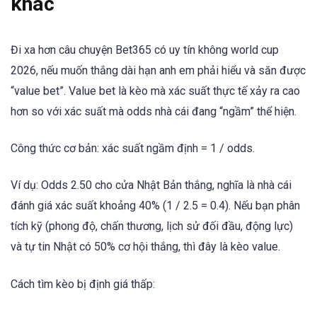
khác
Đi xa hơn câu chuyện Bet365 có uy tín không world cup
2026, nếu muốn thắng dài hạn anh em phải hiểu và săn được
“value bet”. Value bet là kèo mà xác suất thực tế xảy ra cao
hơn so với xác suất mà odds nhà cái đang “ngầm” thể hiện.
Công thức cơ bản: xác suất ngầm định = 1 / odds.
Ví dụ: Odds 2.50 cho cửa Nhật Bản thắng, nghĩa là nhà cái
đánh giá xác suất khoảng 40% (1 / 2.5 = 0.4). Nếu bạn phân
tích kỹ (phong độ, chấn thương, lịch sử đối đầu, động lực)
và tự tin Nhật có 50% cơ hội thắng, thì đây là kèo value.
Cách tìm kèo bị định giá thấp: