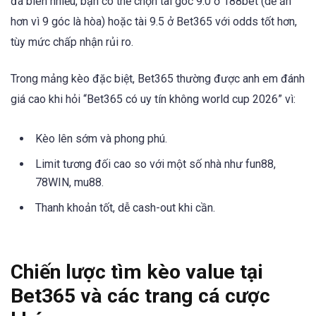
đá biên nhiều, bạn có thể chọn tài góc 9.0 ở 188bet (dễ ăn
hơn vì 9 góc là hòa) hoặc tài 9.5 ở Bet365 với odds tốt hơn,
tùy mức chấp nhận rủi ro.
Trong mảng kèo đặc biệt, Bet365 thường được anh em đánh
giá cao khi hỏi “Bet365 có uy tín không world cup 2026” vì:
Kèo lên sớm và phong phú.
Limit tương đối cao so với một số nhà như fun88,
78WIN, mu88.
Thanh khoản tốt, dễ cash-out khi cần.
Chiến lược tìm kèo value tại
Bet365 và các trang cá cược