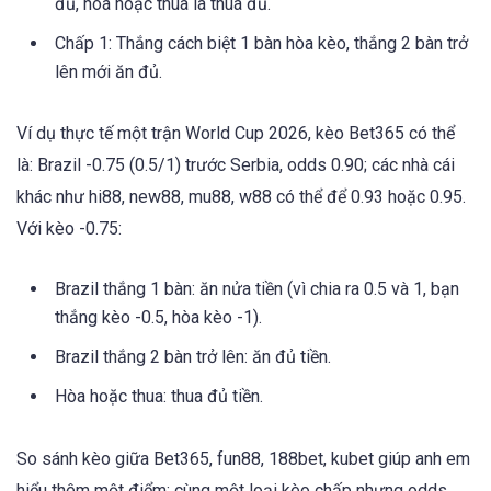
đủ, hòa hoặc thua là thua đủ.
Chấp 1: Thắng cách biệt 1 bàn hòa kèo, thắng 2 bàn trở
lên mới ăn đủ.
Ví dụ thực tế một trận World Cup 2026, kèo Bet365 có thể
là: Brazil -0.75 (0.5/1) trước Serbia, odds 0.90; các nhà cái
khác như hi88, new88, mu88, w88 có thể để 0.93 hoặc 0.95.
Với kèo -0.75:
Brazil thắng 1 bàn: ăn nửa tiền (vì chia ra 0.5 và 1, bạn
thắng kèo -0.5, hòa kèo -1).
Brazil thắng 2 bàn trở lên: ăn đủ tiền.
Hòa hoặc thua: thua đủ tiền.
So sánh kèo giữa Bet365, fun88, 188bet, kubet giúp anh em
hiểu thêm một điểm: cùng một loại kèo chấp nhưng odds