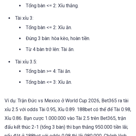
Tổng bàn <= 2: Xỉu thắng.
Tài xỉu 3:
Tổng bàn <= 2: Xỉu ăn.
Đúng 3 bàn: hòa kèo, hoàn tiền.
Từ 4 bàn trở lên: Tài ăn.
Tài xỉu 3.5:
Tổng bàn >= 4: Tài ăn.
Tổng bàn <= 3: Xỉu ăn.
Ví dụ: Trận Đức vs Mexico ở World Cup 2026, Bet365 ra tài
xỉu 2.5 với odds Tài 0.95, Xỉu 0.89. 188bet có thể để Tài 0.98,
Xỉu 0.86. Bạn cược 1.000.000 vào Tài 2.5 trên Bet365, trận
đấu kết thúc 2-1 (tổng 3 bàn) thì bạn thắng 950.000 tiền lãi;
nếu đặt ở 188bet với odds 0.98 thì lãi 980.000. Chênh lệch