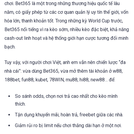
chơi. Bet365 là một trong những thương hiệu quốc tế lâu
năm, có giấy phép từ các cơ quan quản lý uy tín thế giới, vốn
hóa lớn, thanh khoản tốt. Trong những kỳ World Cup trước,
Bet365 nổi tiếng vì ra kèo sớm, nhiều kèo đặc biệt, khả năng
cash-out linh hoạt và hệ thống giới hạn cược tương đối minh
bạch.
Tuy vậy, với người chơi Việt, anh em vẫn nên chiến lược “đa
nhà cái”: vừa dùng Bet365, vừa mở thêm tài khoản ở w88,
188bet, fun88, kubet, 78WIN, mu88, hi88, new88… để:
So sánh odds, chọn nơi trả cao nhất cho kèo mình
thích.
Tận dụng khuyến mãi, hoàn trả, freebet giữa các nhà.
Giảm rủi ro bị limit nếu chơi thắng dài hạn ở một nơi.