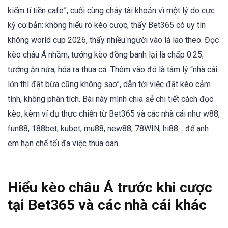
kiếm tí tiền cafe”, cuối cùng cháy tài khoản vì một lý do cực
kỳ cơ bản: không hiểu rõ kèo cược, thấy Bet365 có uy tín
không world cup 2026, thấy nhiều người vào là lao theo. Đọc
kèo châu Á nhầm, tưởng kèo đồng banh lại là chấp 0.25;
tưởng ăn nửa, hóa ra thua cả. Thêm vào đó là tâm lý “nhà cái
lớn thì đặt bừa cũng không sao”, dẫn tới việc đặt kèo cảm
tính, không phân tích. Bài này mình chia sẻ chi tiết cách đọc
kèo, kèm ví dụ thực chiến từ Bet365 và các nhà cái như w88,
fun88, 188bet, kubet, mu88, new88, 78WIN, hi88… để anh
em hạn chế tối đa việc thua oan.
Hiểu kèo châu Á trước khi cược
tại Bet365 và các nhà cái khác