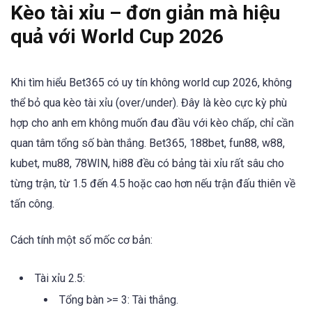
Kèo tài xỉu – đơn giản mà hiệu
quả với World Cup 2026
Khi tìm hiểu Bet365 có uy tín không world cup 2026, không
thể bỏ qua kèo tài xỉu (over/under). Đây là kèo cực kỳ phù
hợp cho anh em không muốn đau đầu với kèo chấp, chỉ cần
quan tâm tổng số bàn thắng. Bet365, 188bet, fun88, w88,
kubet, mu88, 78WIN, hi88 đều có bảng tài xỉu rất sâu cho
từng trận, từ 1.5 đến 4.5 hoặc cao hơn nếu trận đấu thiên về
tấn công.
Cách tính một số mốc cơ bản:
Tài xỉu 2.5:
Tổng bàn >= 3: Tài thắng.