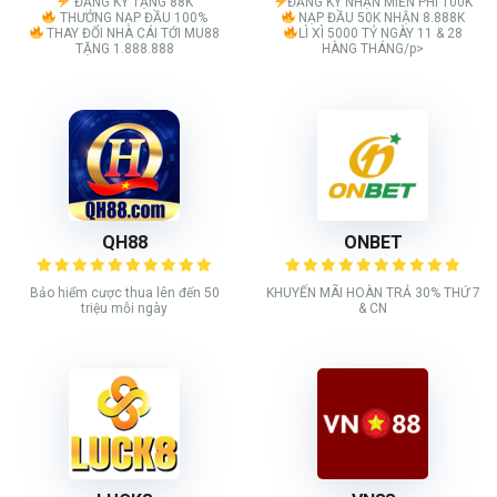
ĐĂNG KÝ TẶNG 88K
ĐĂNG KÝ NHẬN MIỄN PHÍ 100K
THƯỞNG NẠP ĐẦU 100%
NẠP ĐẦU 50K NHẬN 8.888K
THAY ĐỔI NHÀ CÁI TỚI MU88
LÌ XÌ 5000 TỶ NGÀY 11 & 28
TẶNG 1.888.888
HÀNG THÁNG/p>
QH88
ONBET
Bảo hiểm cược thua lên đến 50
KHUYẾN MÃI HOÀN TRẢ 30% THỨ 7
triệu mỗi ngày
& CN