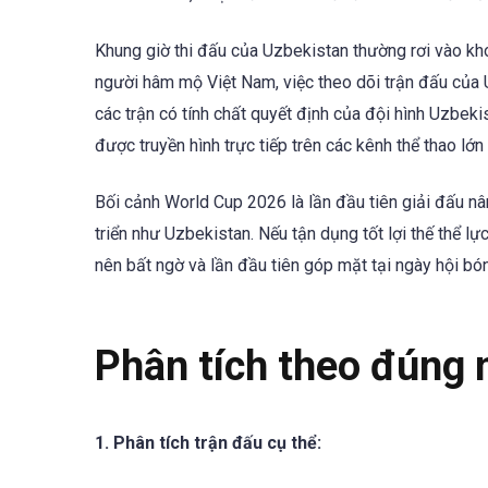
Khung giờ thi đấu của Uzbekistan thường rơi vào kh
người hâm mộ Việt Nam, việc theo dõi trận đấu của 
các trận có tính chất quyết định của đội hình Uzbeki
được truyền hình trực tiếp trên các kênh thể thao lớ
Bối cảnh World Cup 2026 là lần đầu tiên giải đấu nâ
triển như Uzbekistan. Nếu tận dụng tốt lợi thế thể lự
nên bất ngờ và lần đầu tiên góp mặt tại ngày hội bón
Phân tích theo đúng 
1. Phân tích trận đấu cụ thể: