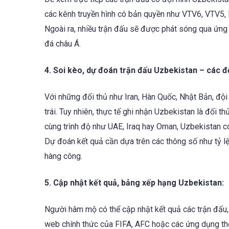
các kênh truyền hình có bản quyền như VTV6, VTV5, 
Ngoài ra, nhiều trận đấu sẽ được phát sóng qua ứn
đá châu Á.
4. Soi kèo, dự đoán trận đấu Uzbekistan – các đố
Với những đối thủ như Iran, Hàn Quốc, Nhật Bản, độ
trái. Tuy nhiên, thực tế ghi nhận Uzbekistan là đối t
cùng trình độ như UAE, Iraq hay Oman, Uzbekistan có
Dự đoán kết quả cần dựa trên các thông số như tỷ lệ
hàng công.
5. Cập nhật kết quả, bảng xếp hạng Uzbekistan:
Người hâm mộ có thể cập nhật kết quả các trận đấu
web chính thức của FIFA, AFC hoặc các ứng dụng thể