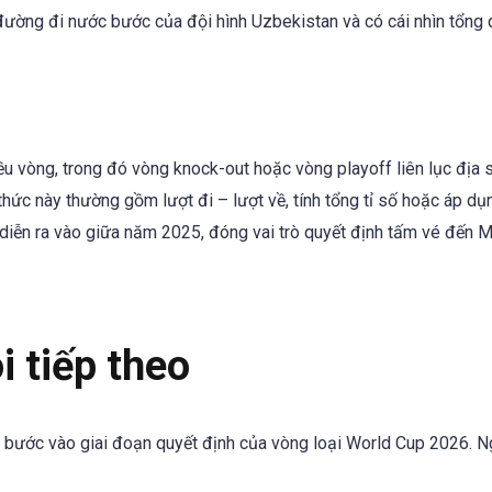
ường đi nước bước của đội hình Uzbekistan và có cái nhìn tổng 
u vòng, trong đó vòng knock-out hoặc vòng playoff liên lục địa 
hức này thường gồm lượt đi – lượt về, tính tổng tỉ số hoặc áp dụ
 diễn ra vào giữa năm 2025, đóng vai trò quyết định tấm vé đến M
i tiếp theo
hi bước vào giai đoạn quyết định của vòng loại World Cup 2026. 