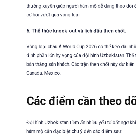
thường xuyên giúp người hâm mộ dễ dàng theo dõi đ
cơ hội vượt qua vòng loại.
6. Thể thức knock-out và lịch đấu then chốt:
Vòng loại châu Á World Cup 2026 có thể kéo dài nhiề
định phần lớn hy vọng của đội hình Uzbekistan. Thể t
bàn thắng sân khách. Các trận then chốt này dự kiến
Canada, Mexico.
Các điểm cần theo dõ
Đội hình Uzbekistan tiềm ẩn nhiều yếu tố bất ngờ k
hâm mộ cần đặc biệt chú ý đến các điểm sau: