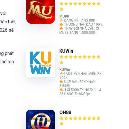
 với
MU88
ĐĂNG KÝ TẶNG 88K
Đặc biệt,
THƯỞNG NẠP ĐẦU 100%
THAY ĐỔI NHÀ CÁI TỚI
2026 sẽ
MU88 TẶNG 1.888.888
KUWin
ng phát
 thể tạo
KUWin
ĐĂNG KÝ NHẬN MIỄN PHÍ
100K
NẠP ĐẦU 50K NHẬN
8.888K
LÌ XÌ 5000 TỶ NGÀY 11 &
28 HÀNG THÁNG/p>
QH88