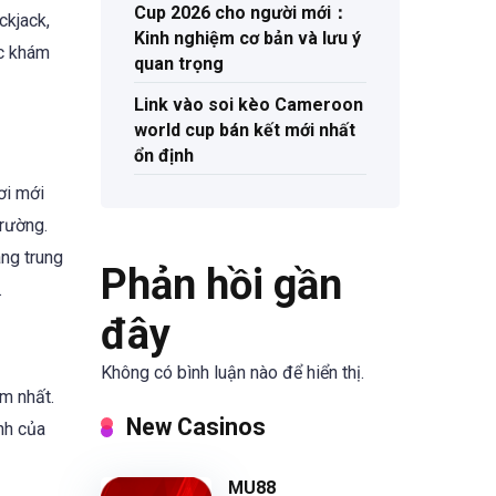
Cup 2026 cho người mới：
ckjack,
Kinh nghiệm cơ bản và lưu ý
ức khám
quan trọng
Link vào soi kèo Cameroon
world cup bán kết mới nhất
ổn định
ơi mới
trường.
àng trung
Phản hồi gần
.
đây
Không có bình luận nào để hiển thị.
m nhất.
New Casinos
nh của
MU88