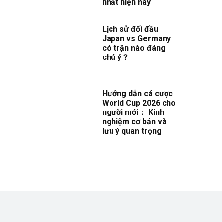
nhất hiện nay
Lịch sử đối đầu
Japan vs Germany
có trận nào đáng
chú ý？
Hướng dẫn cá cược
World Cup 2026 cho
người mới： Kinh
nghiệm cơ bản và
lưu ý quan trọng