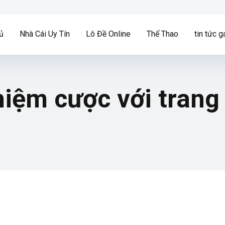
ủ
Nhà Cái Uy Tín
Lô Đề Online
Thể Thao
tin tức 
hiệm cược với trang