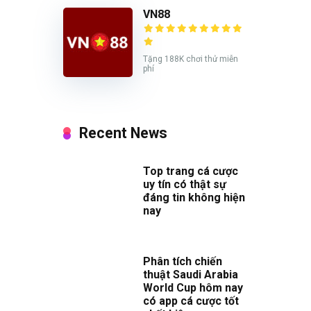
VN88
Tặng 188K chơi thử miễn
phí
Recent News
Top trang cá cược
uy tín có thật sự
đáng tin không hiện
nay
Phân tích chiến
thuật Saudi Arabia
World Cup hôm nay
có app cá cược tốt