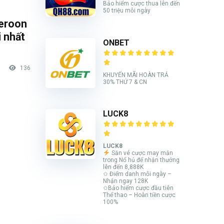
Bảo hiểm cược thua lên đến
50 triệu mỗi ngày
meroon
i nhất
ONBET
136
KHUYẾN MÃI HOÀN TRẢ
30% THỨ 7 & CN
LUCK8
LUCK8
Săn vé cược may mắn
trong Nổ hủ để nhận thưởng
lên đến 8,888K
✩ Điểm danh mỗi ngày –
Nhận ngay 128K
✩Bảo hiểm cược đầu tiên
Thể thao – Hoàn tiền cược
100%