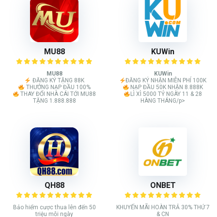
MU88
KUWin
MU88
KUWin
ĐĂNG KÝ TẶNG 88K
ĐĂNG KÝ NHẬN MIỄN PHÍ 100K
THƯỞNG NẠP ĐẦU 100%
NẠP ĐẦU 50K NHẬN 8.888K
THAY ĐỔI NHÀ CÁI TỚI MU88
LÌ XÌ 5000 TỶ NGÀY 11 & 28
TẶNG 1.888.888
HÀNG THÁNG/p>
QH88
ONBET
Bảo hiểm cược thua lên đến 50
KHUYẾN MÃI HOÀN TRẢ 30% THỨ 7
triệu mỗi ngày
& CN