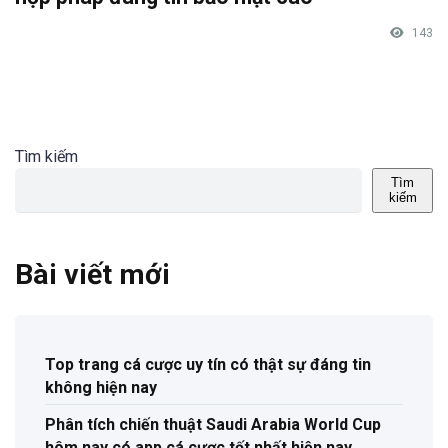
143
Tìm kiếm
Tìm
kiếm
Bài viết mới
Top trang cá cược uy tín có thật sự đáng tin
không hiện nay
Phân tích chiến thuật Saudi Arabia World Cup
hôm nay có app cá cược tốt nhất hiện nay