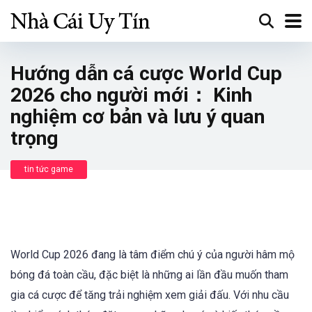
Hướng dẫn cá cược World Cup
2026 cho người mới： Kinh
nghiệm cơ bản và lưu ý quan
trọng
tin tức game
World Cup 2026 đang là tâm điểm chú ý của người hâm mộ
bóng đá toàn cầu, đặc biệt là những ai lần đầu muốn tham
gia cá cược để tăng trải nghiệm xem giải đấu. Với nhu cầu