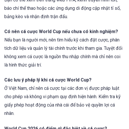
báo chí thể thao hoặc các ứng dụng di động cập nhật tỉ số,
bảng kèo và nhận định trận đấu.
Có nên cá cược World Cup nếu chưa có kinh nghiệm?
Nếu bạn là người mới, nên tìm hiểu kỹ cách đặt cược, phân
tích dữ liệu và quản lý tài chính trước khi tham gia. Tuyệt đối
không xem cá cược là nguồn thu nhập chính mà chỉ nên coi
là hình thức giải trí.
Các lưu ý pháp lý khi cá cược World Cup?
Ở Việt Nam, chỉ nên cá cược tại các đơn vị được pháp luật
cho phép và không vi phạm quy định hiện hành. Kiểm tra kỹ
giấy phép hoạt động của nhà cái để bảo vệ quyền lợi cá
nhân.
World Cup 2026 có điểm gì đặc biệt về cá cược?