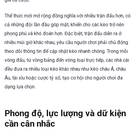
Thể thức mới mở rộng đồng nghĩa với nhiều trận đấu hơn, có
cả những đội lần đầu góp mặt, khiến cho các kèo trở nên
phong phú và khó đoán hơn. Đặc biệt, trận đấu diễn ra ở
nhiều múi giờ khác nhau, yêu cầu người chơi phải chủ động
theo dõi thông tin để cập nhật kèo nhanh chóng. Trong mỗi
vòng đấu, từ vòng bảng đến vòng loại trực tiếp, các nhà cái
đều đưa ra nhiều loại kèo khác nhau như kèo châu Á, châu
Âu, tài xỉu hoặc cược tỷ số, tạo cơ hội cho người chơi đa
dạng lựa chọn.
Phong độ, lực lượng và dữ kiện
cần cân nhắc