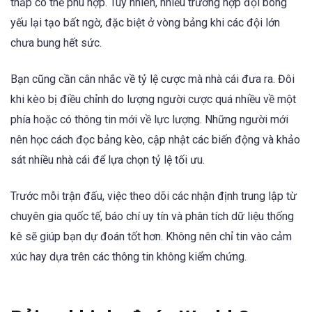
thấp có thể phù hợp. Tuy nhiên, nhiều trường hợp đội bóng
yếu lại tạo bất ngờ, đặc biệt ở vòng bảng khi các đội lớn
chưa bung hết sức.
Bạn cũng cần cân nhắc về tỷ lệ cược mà nhà cái đưa ra. Đôi
khi kèo bị điều chỉnh do lượng người cược quá nhiều về một
phía hoặc có thông tin mới về lực lượng. Những người mới
nên học cách đọc bảng kèo, cập nhật các biến động và khảo
sát nhiều nhà cái để lựa chọn tỷ lệ tối ưu.
Trước mỗi trận đấu, việc theo dõi các nhận định trung lập từ
chuyên gia quốc tế, báo chí uy tín và phân tích dữ liệu thống
kê sẽ giúp bạn dự đoán tốt hơn. Không nên chỉ tin vào cảm
xúc hay dựa trên các thông tin không kiểm chứng.