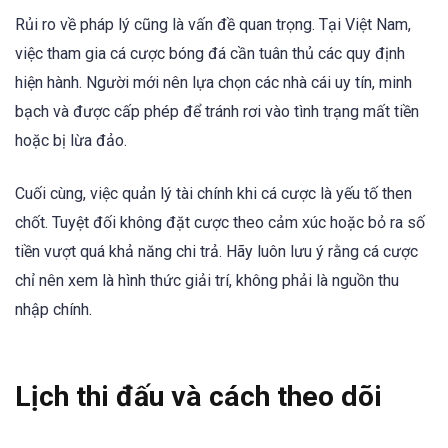
Rủi ro về pháp lý cũng là vấn đề quan trọng. Tại Việt Nam,
việc tham gia cá cược bóng đá cần tuân thủ các quy định
hiện hành. Người mới nên lựa chọn các nhà cái uy tín, minh
bạch và được cấp phép để tránh rơi vào tình trạng mất tiền
hoặc bị lừa đảo.
Cuối cùng, việc quản lý tài chính khi cá cược là yếu tố then
chốt. Tuyệt đối không đặt cược theo cảm xúc hoặc bỏ ra số
tiền vượt quá khả năng chi trả. Hãy luôn lưu ý rằng cá cược
chỉ nên xem là hình thức giải trí, không phải là nguồn thu
nhập chính.
Lịch thi đấu và cách theo dõi