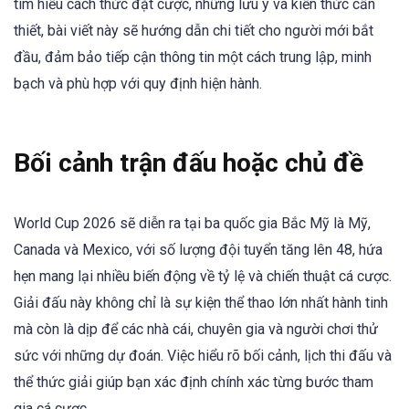
tìm hiểu cách thức đặt cược, những lưu ý và kiến thức cần
thiết, bài viết này sẽ hướng dẫn chi tiết cho người mới bắt
đầu, đảm bảo tiếp cận thông tin một cách trung lập, minh
bạch và phù hợp với quy định hiện hành.
Bối cảnh trận đấu hoặc chủ đề
World Cup 2026 sẽ diễn ra tại ba quốc gia Bắc Mỹ là Mỹ,
Canada và Mexico, với số lượng đội tuyển tăng lên 48, hứa
hẹn mang lại nhiều biến động về tỷ lệ và chiến thuật cá cược.
Giải đấu này không chỉ là sự kiện thể thao lớn nhất hành tinh
mà còn là dịp để các nhà cái, chuyên gia và người chơi thử
sức với những dự đoán. Việc hiểu rõ bối cảnh, lịch thi đấu và
thể thức giải giúp bạn xác định chính xác từng bước tham
gia cá cược.