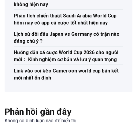
không hiện nay
Phân tích chiến thuật Saudi Arabia World Cup
hôm nay có app cá cược tốt nhất hiện nay
Lịch sử đối đầu Japan vs Germany có trận nào
đáng chú ý？
Hướng dẫn cá cược World Cup 2026 cho người
mới： Kinh nghiệm cơ bản và lưu ý quan trọng
Link vào soi kèo Cameroon world cup bán kết
mới nhất ổn định
Phản hồi gần đây
Không có bình luận nào để hiển thị.