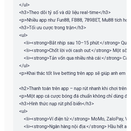
</ul>

<h3>Theo dõi tỷ số và dữ liệu real-time</h3>

<p>Nhiều app như Fun88, FB88, 789BET, Mu88 tích hợp ma
<h3>Tối ưu cược trong trận</h3>

<ul>

    <li><strong>Bắt nhịp sau 10–15 phút:</strong> Quan 
    <li><strong>Chốt lời với cash out:</strong> Một số 
    <li><strong>Tản vốn qua nhiều nhà cái:</strong> C
</ul>

<p>Khai thác tốt live betting trên app sẽ giúp anh em k
<h2>Thanh toán trên app – nạp rút nhanh khi chơi trên đ
<p>Một app cá cược bóng đá chuẩn không chỉ dùng để so
<h3>Hình thức nạp rút phổ biến</h3>

<ul>

    <li><strong>Ví điện tử:</strong> MoMo, ZaloPay, Vie
    <li><strong>Ngân hàng nội địa:</strong> Hầu hết app