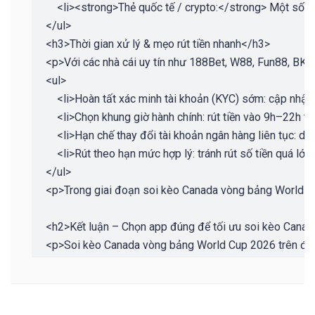
    <li><strong>Thẻ quốc tế / crypto:</strong> Một số 
</ul>

<h3>Thời gian xử lý & mẹo rút tiền nhanh</h3>

<p>Với các nhà cái uy tín như 188Bet, W88, Fun88, BK8, 
<ul>

    <li>Hoàn tất xác minh tài khoản (KYC) sớm: cập nhật s
    <li>Chọn khung giờ hành chính: rút tiền vào 9h–22h t
    <li>Hạn chế thay đổi tài khoản ngân hàng liên tục: dễ 
    <li>Rút theo hạn mức hợp lý: tránh rút số tiền quá l
</ul>

<p>Trong giai đoạn soi kèo Canada vòng bảng World Cup
<h2>Kết luận – Chọn app đúng để tối ưu soi kèo Cana