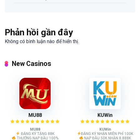
Phản hồi gần đây
Không có bình luận nào để hiển thị.
New Casinos
MU88
KUWin
MU88
KUWin
ĐĂNG KÝ TẶNG 88K
ĐĂNG KÝ NHẬN MIỄN PHÍ 100K
THƯỞNG NẠP ĐẦU 100%
NẠP ĐẦU 50K NHẬN 8.888K