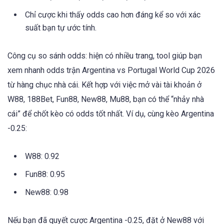
Chỉ cược khi thấy odds cao hơn đáng kể so với xác
suất bạn tự ước tính.
Công cụ so sánh odds: hiện có nhiều trang, tool giúp bạn
xem nhanh odds trận Argentina vs Portugal World Cup 2026
từ hàng chục nhà cái. Kết hợp với việc mở vài tài khoản ở
W88, 188Bet, Fun88, New88, Mu88, bạn có thể “nhảy nhà
cái” để chốt kèo có odds tốt nhất. Ví dụ, cùng kèo Argentina
-0.25:
W88: 0.92
Fun88: 0.95
New88: 0.98
Nếu bạn đã quyết cược Argentina -0.25, đặt ở New88 với