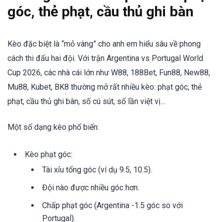
góc, thẻ phạt, cầu thủ ghi bàn
Kèo đặc biệt là “mỏ vàng” cho anh em hiểu sâu về phong
cách thi đấu hai đội. Với trận Argentina vs Portugal World
Cup 2026, các nhà cái lớn như W88, 188Bet, Fun88, New88,
Mu88, Kubet, BK8 thường mở rất nhiều kèo: phạt góc, thẻ
phạt, cầu thủ ghi bàn, số cú sút, số lần việt vị…
Một số dạng kèo phổ biến:
Kèo phạt góc:
Tài xỉu tổng góc (ví dụ 9.5, 10.5).
Đội nào được nhiều góc hơn.
Chấp phạt góc (Argentina -1.5 góc so với
Portugal).