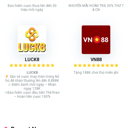
Bảo hiểm cược thua lên đến 50
KHUYẾN MÃI HOÀN TRẢ 30% THỨ 7
triệu mỗi ngày
& CN
LUCK8
VN88
LUCK8
Tặng 188K chơi thử miễn phí
Săn vé cược may mắn trong Nổ
hủ để nhận thưởng lên đến 8,888K
✩ Điểm danh mỗi ngày – Nhận
ngay 128K
✩Bảo hiểm cược đầu tiên Thể thao
– Hoàn tiền cược 100%