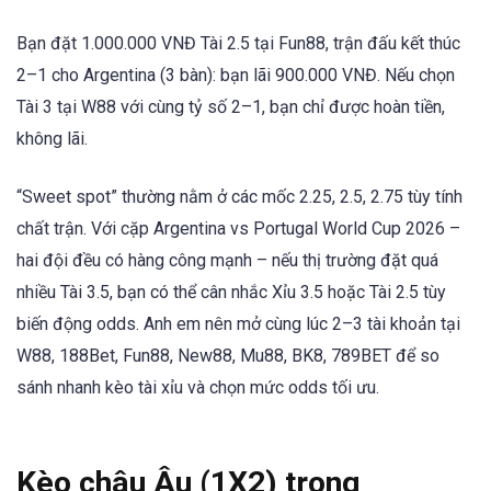
Bạn đặt 1.000.000 VNĐ Tài 2.5 tại Fun88, trận đấu kết thúc
2–1 cho Argentina (3 bàn): bạn lãi 900.000 VNĐ. Nếu chọn
Tài 3 tại W88 với cùng tỷ số 2–1, bạn chỉ được hoàn tiền,
không lãi.
“Sweet spot” thường nằm ở các mốc 2.25, 2.5, 2.75 tùy tính
chất trận. Với cặp Argentina vs Portugal World Cup 2026 –
hai đội đều có hàng công mạnh – nếu thị trường đặt quá
nhiều Tài 3.5, bạn có thể cân nhắc Xỉu 3.5 hoặc Tài 2.5 tùy
biến động odds. Anh em nên mở cùng lúc 2–3 tài khoản tại
W88, 188Bet, Fun88, New88, Mu88, BK8, 789BET để so
sánh nhanh kèo tài xỉu và chọn mức odds tối ưu.
Kèo châu Âu (1X2) trong