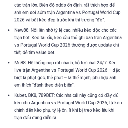
các trận lớn. Biên độ odds ổn định, rất thích hợp để
anh em soi sớm trận Argentina vs Portugal World Cup
2026 và bắt kèo đẹp trước khi thị trường “đè”.
New88: Nổi lên nhờ tỷ lệ cao, nhiều kèo độc cho các
trận hot. Kèo tài xỉu, kèo cầu thủ ghi bàn trận Argentina
vs Portugal World Cup 2026 thường được update chi
tiết, dễ tìm value bet.
Mu88: Hệ thống nạp rút nhanh, hỗ trợ chat 24/7. Kèo
live trận Argentina vs Portugal World Cup 2026 – đặc
biệt là phạt góc, thẻ phạt – là thế mạnh, phù hợp anh
em thích “đánh theo diễn biến”.
Kubet, BK8, 789BET: Các nhà cái này cũng có đầy đủ
kèo cho Argentina vs Portugal World Cup 2026, từ kèo
chính đến kèo phụ, tỷ lệ ổn, ít khi bị treo kèo lâu khi
trận đấu đang diễn ra.