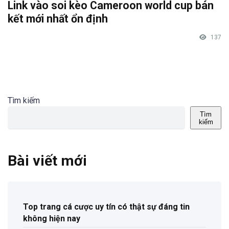
Link vào soi kèo Cameroon world cup bán
kết mới nhất ổn định
137
Tìm kiếm
Tìm
kiếm
Bài viết mới
Top trang cá cược uy tín có thật sự đáng tin
không hiện nay