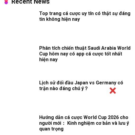
Recent News
Top trang cá cược uy tín có thật sự đáng
tin không hiện nay
Phân tích chiến thuật Saudi Arabia World
Cup hôm nay có app cá cược tốt nhất
hiện nay
Lịch sử đối đầu Japan vs Germany có
trận nào đáng chú ý？
Hướng dẫn cá cược World Cup 2026 cho
người mới： Kinh nghiệm cơ bản và lưu ý
quan trọng