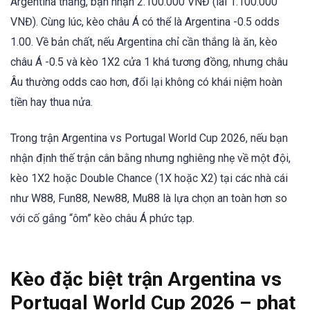
Argentina thắng, bạn nhận 2.100.000 VNĐ (lãi 1.100.000
VNĐ). Cùng lúc, kèo châu Á có thể là Argentina -0.5 odds
1.00. Về bản chất, nếu Argentina chỉ cần thắng là ăn, kèo
châu Á -0.5 và kèo 1X2 cửa 1 khá tương đồng, nhưng châu
Âu thường odds cao hơn, đổi lại không có khái niệm hoàn
tiền hay thua nửa.
Trong trận Argentina vs Portugal World Cup 2026, nếu bạn
nhận định thế trận cân bằng nhưng nghiêng nhẹ về một đội,
kèo 1X2 hoặc Double Chance (1X hoặc X2) tại các nhà cái
như W88, Fun88, New88, Mu88 là lựa chọn an toàn hơn so
với cố gắng “ôm” kèo châu Á phức tạp.
Kèo đặc biệt trận Argentina vs
Portugal World Cup 2026 – phạt