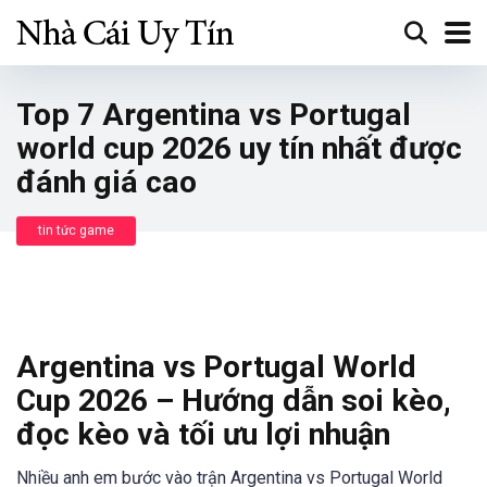
Top 7 Argentina vs Portugal
world cup 2026 uy tín nhất được
đánh giá cao
tin tức game
Argentina vs Portugal World
Cup 2026 – Hướng dẫn soi kèo,
đọc kèo và tối ưu lợi nhuận
Nhiều anh em bước vào trận Argentina vs Portugal World