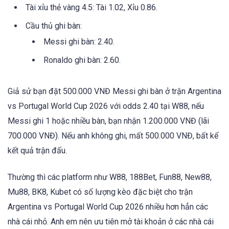
Tài xỉu thẻ vàng 4.5: Tài 1.02, Xỉu 0.86.
Cầu thủ ghi bàn:
Messi ghi bàn: 2.40.
Ronaldo ghi bàn: 2.60.
Giả sử bạn đặt 500.000 VNĐ Messi ghi bàn ở trận Argentina
vs Portugal World Cup 2026 với odds 2.40 tại W88, nếu
Messi ghi 1 hoặc nhiều bàn, bạn nhận 1.200.000 VNĐ (lãi
700.000 VNĐ). Nếu anh không ghi, mất 500.000 VNĐ, bất kể
kết quả trận đấu.
Thường thì các platform như W88, 188Bet, Fun88, New88,
Mu88, BK8, Kubet có số lượng kèo đặc biệt cho trận
Argentina vs Portugal World Cup 2026 nhiều hơn hẳn các
nhà cái nhỏ. Anh em nên ưu tiên mở tài khoản ở các nhà cái