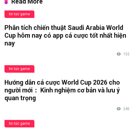
Read More
tin tức game
Phân tích chiến thuật Saudi Arabia World
Cup hôm nay có app cá cược tốt nhất hiện
nay
152
tin tức game
Hướng dẫn cá cược World Cup 2026 cho
người mới： Kinh nghiệm cơ bản và lưu ý
quan trọng
245
tin tức game