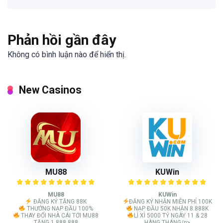
Phản hồi gần đây
Không có bình luận nào để hiển thị.
New Casinos
MU88
KUWin
MU88
KUWin
ĐĂNG KÝ TẶNG 88K
ĐĂNG KÝ NHẬN MIỄN PHÍ 100K
THƯỞNG NẠP ĐẦU 100%
NẠP ĐẦU 50K NHẬN 8.888K
THAY ĐỔI NHÀ CÁI TỚI MU88
LÌ XÌ 5000 TỶ NGÀY 11 & 28
TẶNG 1.888.888
HÀNG THÁNG/p>