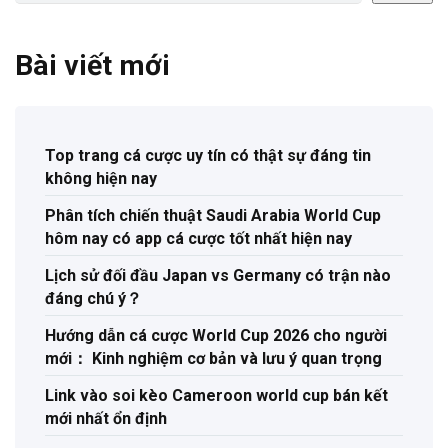
Bài viết mới
Top trang cá cược uy tín có thật sự đáng tin
không hiện nay
Phân tích chiến thuật Saudi Arabia World Cup
hôm nay có app cá cược tốt nhất hiện nay
Lịch sử đối đầu Japan vs Germany có trận nào
đáng chú ý？
Hướng dẫn cá cược World Cup 2026 cho người
mới： Kinh nghiệm cơ bản và lưu ý quan trọng
Link vào soi kèo Cameroon world cup bán kết
mới nhất ổn định