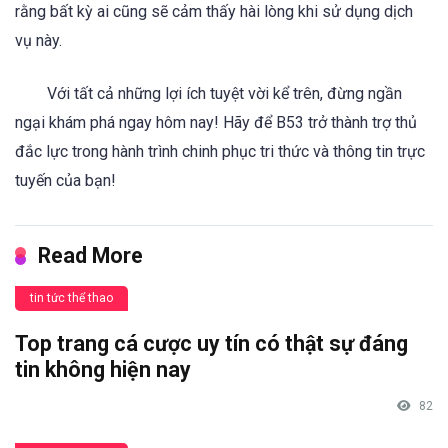
rằng bất kỳ ai cũng sẽ cảm thấy hài lòng khi sử dụng dịch
vụ này.
Với tất cả những lợi ích tuyệt vời kể trên, đừng ngần
ngại khám phá ngay hôm nay! Hãy để B53 trở thành trợ thủ
đắc lực trong hành trình chinh phục tri thức và thông tin trực
tuyến của bạn!
Read More
tin tức thể thao
Top trang cá cược uy tín có thật sự đáng
tin không hiện nay
82