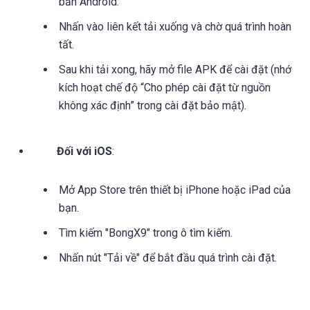
bản Android.
Nhấn vào liên kết tải xuống và chờ quá trình hoàn
tất.
Sau khi tải xong, hãy mở file APK để cài đặt (nhớ
kích hoạt chế độ “Cho phép cài đặt từ nguồn
không xác định” trong cài đặt bảo mật).
Đối với iOS
:
Mở App Store trên thiết bị iPhone hoặc iPad của
bạn.
Tìm kiếm "BongX9" trong ô tìm kiếm.
Nhấn nút "Tải về" để bắt đầu quá trình cài đặt.