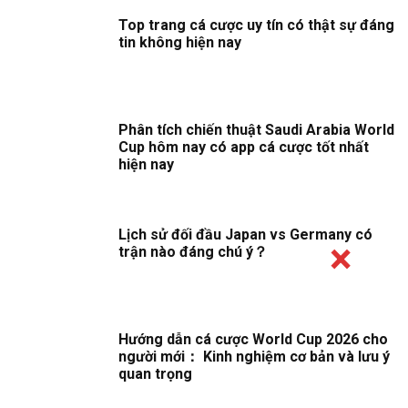
Top trang cá cược uy tín có thật sự đáng
tin không hiện nay
Phân tích chiến thuật Saudi Arabia World
Cup hôm nay có app cá cược tốt nhất
hiện nay
Lịch sử đối đầu Japan vs Germany có
trận nào đáng chú ý？
Hướng dẫn cá cược World Cup 2026 cho
người mới： Kinh nghiệm cơ bản và lưu ý
quan trọng