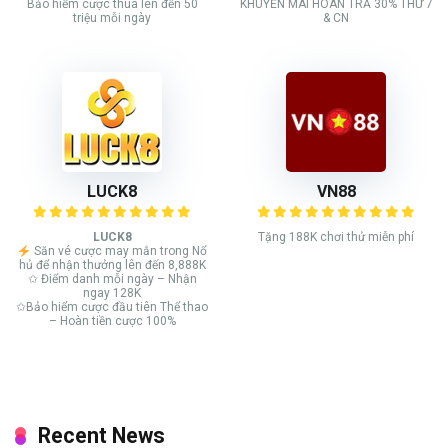
Bảo hiểm cược thua lên đến 50
KHUYẾN MÃI HOÀN TRẢ 30% THỨ 7
triệu mỗi ngày
& CN
LUCK8
VN88
LUCK8
Tặng 188K chơi thử miễn phí
Săn vé cược may mắn trong Nổ
hủ để nhận thưởng lên đến 8,888K
✩ Điểm danh mỗi ngày – Nhận
ngay 128K
✩Bảo hiểm cược đầu tiên Thể thao
– Hoàn tiền cược 100%
Recent News