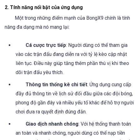
2. Tính năng nổi bật của ứng dụng
Một trong những điểm mạnh của BongX9 chính là tính
năng đa dạng mà nó mang lại:
Cá cược trực tiếp
: Người dùng có thể tham gia
vào các trận đấu đang diễn ra với tỷ lệ kèo cập nhật
liên tục. Điều này giúp tăng thêm phần thú vị khi theo
dõi trận đấu yêu thích.
Thông tin thống kê chi tiết
: Ứng dụng cung cấp
đầy đủ thông tin về lịch sử đối đầu giữa các đội bóng,
phong độ gần đây và nhiều yếu tố khác để hỗ trợ người
chơi đưa ra quyết định đúng đắn.
Giao dịch nhanh chóng
: Với hệ thống thanh toán
an toàn và nhanh chóng, người dùng có thể nạp tiền