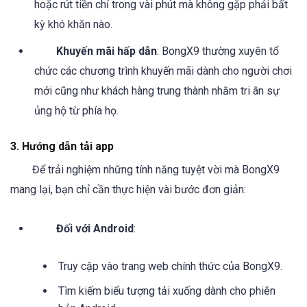
hoặc rút tiền chỉ trong vài phút mà không gặp phải bất
kỳ khó khăn nào.
Khuyến mãi hấp dẫn
: BongX9 thường xuyên tổ
chức các chương trình khuyến mãi dành cho người chơi
mới cũng như khách hàng trung thành nhằm tri ân sự
ủng hộ từ phía họ.
3. Hướng dẫn tải app
Để trải nghiệm những tính năng tuyệt vời mà BongX9
mang lại, bạn chỉ cần thực hiện vài bước đơn giản:
Đối với Android
:
Truy cập vào trang web chính thức của BongX9.
Tìm kiếm biểu tượng tải xuống dành cho phiên