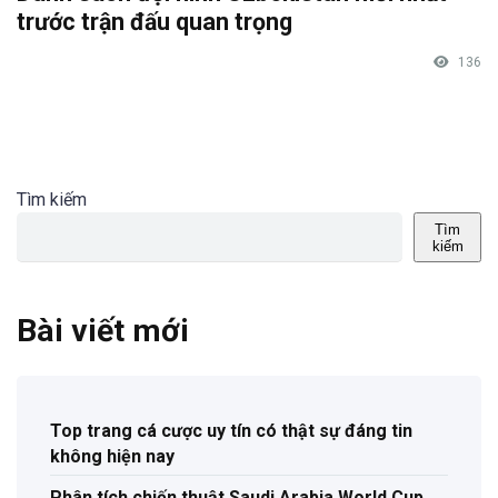
trước trận đấu quan trọng
136
Tìm kiếm
Tìm
kiếm
Bài viết mới
Top trang cá cược uy tín có thật sự đáng tin
không hiện nay
Phân tích chiến thuật Saudi Arabia World Cup