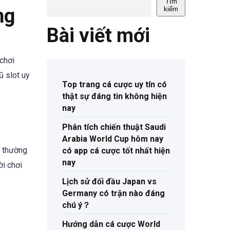
Tìm
ng
kiếm
Bài viết mới
 chơi
ũ slot uy
Top trang cá cược uy tín có
thật sự đáng tin không hiện
nay
Phân tích chiến thuật Saudi
Arabia World Cup hôm nay
y thường
có app cá cược tốt nhất hiện
nay
ời chơi
Lịch sử đối đầu Japan vs
Germany có trận nào đáng
chú ý？
Hướng dẫn cá cược World