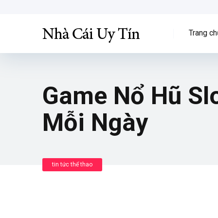
Trang ch
Game Nổ Hũ Slo
Mỗi Ngày
tin tức thể thao