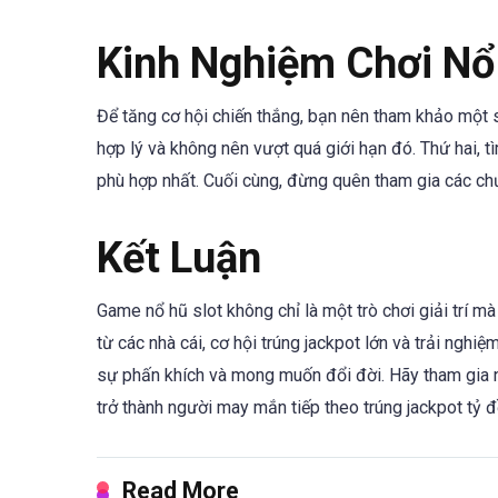
Kinh Nghiệm Chơi Nổ
Để tăng cơ hội chiến thắng, bạn nên tham khảo một s
hợp lý và không nên vượt quá giới hạn đó. Thứ hai, 
phù hợp nhất. Cuối cùng, đừng quên tham gia các chư
Kết Luận
Game nổ hũ slot không chỉ là một trò chơi giải trí mà
từ các nhà cái, cơ hội trúng jackpot lớn và trải nghiệ
sự phấn khích và mong muốn đổi đời. Hãy tham gia 
trở thành người may mắn tiếp theo trúng jackpot tỷ 
Read More