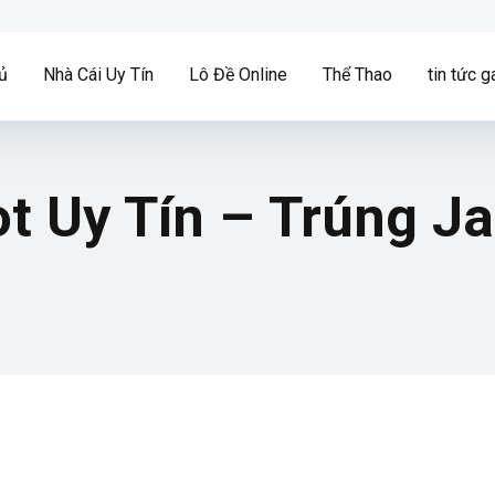
ủ
Nhà Cái Uy Tín
Lô Đề Online
Thể Thao
tin tức 
t Uy Tín – Trúng J